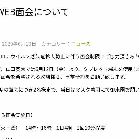
WEB面会について
 2020年6月10日
カテゴリー：
ニュース
コロナウイルス感染症拡大防止に伴う面会制限にご協力頂きあ
度、山口葵園では6月12日（金）より、タブレット端末を使用
Ｂ面会を希望される家族様は、事前予約をお願い致します。
1度の面会につき2名様まで、当日はマスク着用にて御来園お願
ＥＢ面会実施日】
火・金） 14時～16時 1日4組 1回10分程度