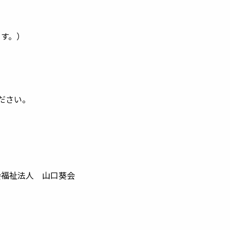
ます。）
ださい。
口葵会